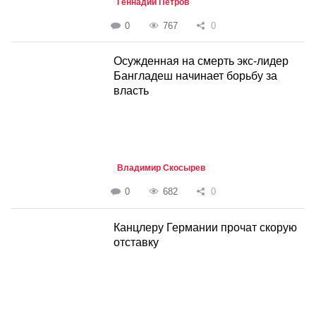
Геннадий Петров
0
767
0
Осужденная на смерть экс-лидер
Бангладеш начинает борьбу за
власть
Владимир Скосырев
0
682
0
Канцлеру Германии прочат скорую
отставку