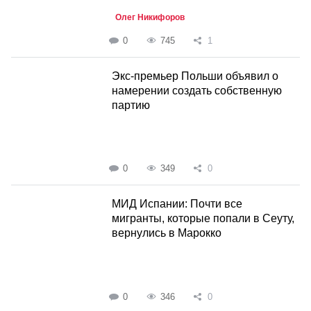
Олег Никифоров
0
745
1
Экс-премьер Польши объявил о
намерении создать собственную
партию
0
349
0
МИД Испании: Почти все
мигранты, которые попали в Сеуту,
вернулись в Марокко
0
346
0