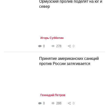
Ормузский пролив поделят на юг и
север
Игорь Субботин
0
278
0
Принятие американских санкций
против России затягивается
Геннадий Петров
0
288
0