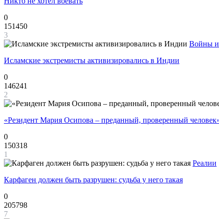
Никто не хотел воевать
0
151450
3
Войны и
Исламские экстремисты активизировались в Индии
0
146241
2
«Резидент Мария Осипова – преданный, проверенный человек
0
150318
1
Реалии
Карфаген должен быть разрушен: судьба у него такая
0
205798
7