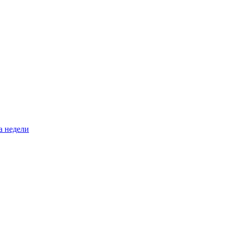
а недели