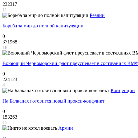
232317
11
Реалии
Борьба за мир до полной капитуляции
0
371968
18
Воюющий Черноморский флот преуспевает в состязаниях ВМФ
0
224123
4
Концепции
На Балканах готовится новый прокси-конфликт
0
153263
15
Армии