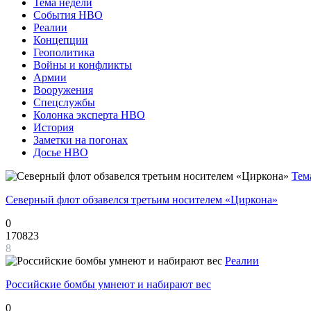
Тема недели
События НВО
Реалии
Концепции
Геополитика
Войны и конфликты
Армии
Вооружения
Спецслужбы
Колонка эксперта НВО
История
Заметки на погонах
Досье НВО
Тем
Северный флот обзавелся третьим носителем «Циркона»
0
170823
8
Реалии
Российские бомбы умнеют и набирают вес
0