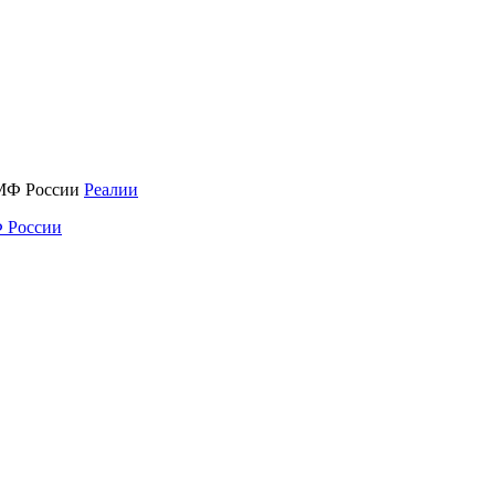
Реалии
 России