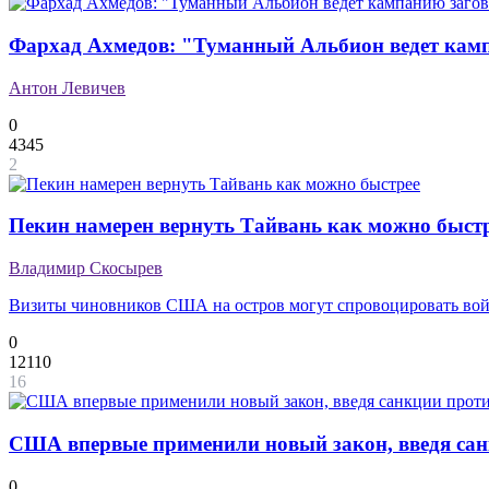
Фархад Ахмедов: "Туманный Альбион ведет камп
Антон Левичев
0
4345
2
Пекин намерен вернуть Тайвань как можно быст
Владимир Скосырев
Визиты чиновников США на остров могут спровоцировать во
0
12110
16
США впервые применили новый закон, введя сан
0