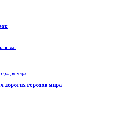
вок
тановки
ых дорогих городов мира