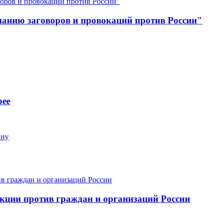
анию заговоров и провокаций против России"
рее
йну
кции против граждан и организаций России