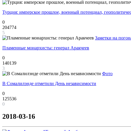
Турция: имперское прошлое, военный потенциал, геополитиче
0
204774
5
Заметки на погон
Пламенные монархисты: генерал Аракчеев
0
140139
3
Фото
В Сомалилэнде отметили День независимости
0
125536
0
2018-03-16