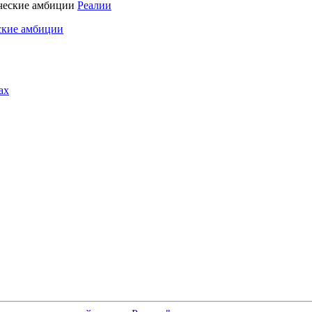
Реалии
ские амбиции
ах