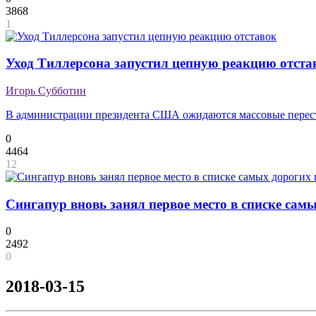
3868
1
Уход Тиллерсона запустил цепную реакцию отста
Игорь Субботин
В администрации президента США ожидаются массовые перес
0
4464
12
Сингапур вновь занял первое место в списке сам
0
2492
0
2018-03-15