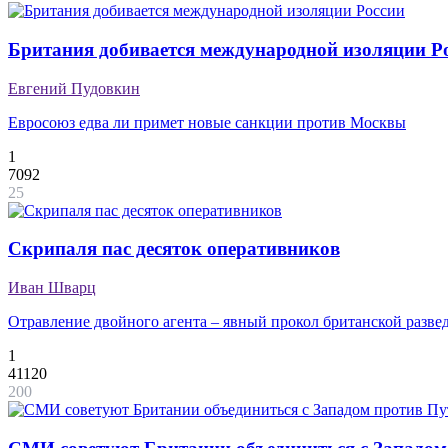
Британия добивается международной изоляции Р
Евгений Пудовкин
Евросоюз едва ли примет новые санкции против Москвы
1
7092
25
Скрипаля пас десяток оперативников
Иван Шварц
Отравление двойного агента – явный прокол британской разве
1
41120
200