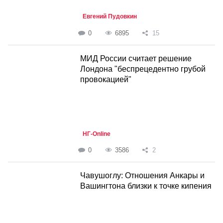
Евгений Пудовкин
0
6895
15
МИД России считает решение
Лондона "беспрецедентно грубой
провокацией"
НГ-Online
0
3586
2
Чавушоглу: Отношения Анкары и
Вашингтона близки к точке кипения