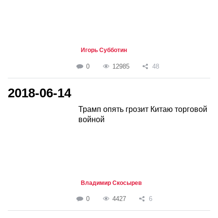
Игорь Субботин
0
12985
48
2018-06-14
Трамп опять грозит Китаю торговой
войной
Владимир Скосырев
0
4427
6