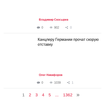
Владимир Скосырев
0
902
0
Канцлеру Германии прочат скорую
отставку
Олег Никифоров
0
1039
1
1
2
3
4
5
...
1362