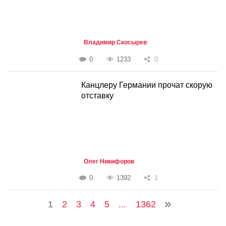
Владимир Скосырев
0
1233
0
Канцлеру Германии прочат скорую
отставку
Олег Никифоров
0
1392
1
1
2
3
4
5
...
1362