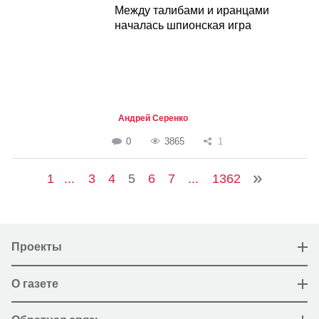
Между талибами и иранцами
началась шпионская игра
Андрей Серенко
0
3865
1
1
...
3
4
5
6
7
...
1362
Проекты
О газете