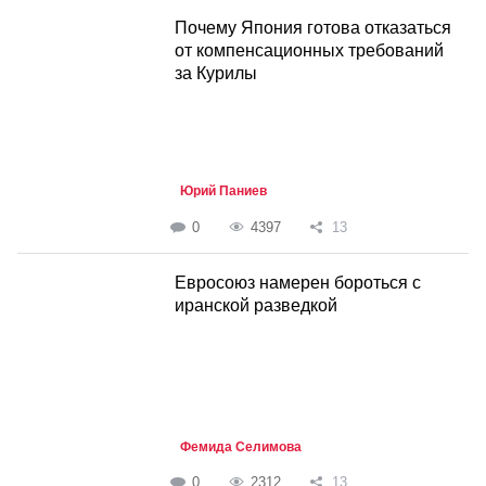
Почему Япония готова отказаться
от компенсационных требований
за Курилы
Юрий Паниев
0
4397
13
Евросоюз намерен бороться с
иранской разведкой
Фемида Селимова
0
2312
13