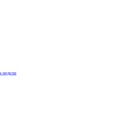
а недели