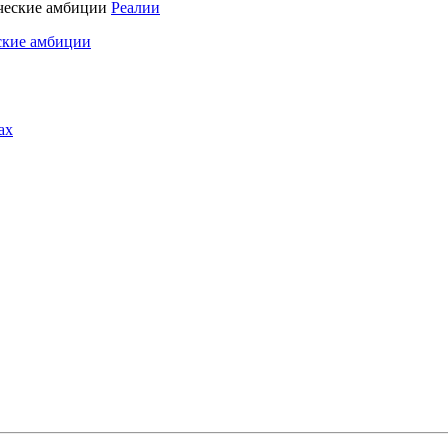
Реалии
ские амбиции
ах