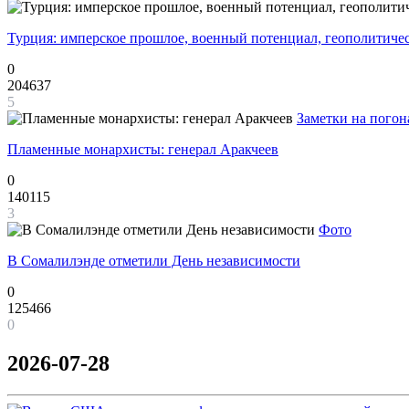
Турция: имперское прошлое, военный потенциал, геополитиче
0
204637
5
Заметки на погон
Пламенные монархисты: генерал Аракчеев
0
140115
3
Фото
В Сомалилэнде отметили День независимости
0
125466
0
2026-07-28