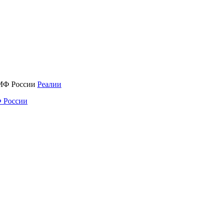
Реалии
 России