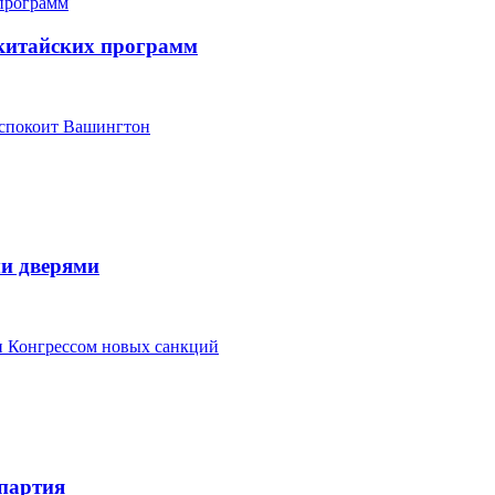
китайских программ
еспокоит Вашингтон
ми дверями
ки Конгрессом новых санкций
партия