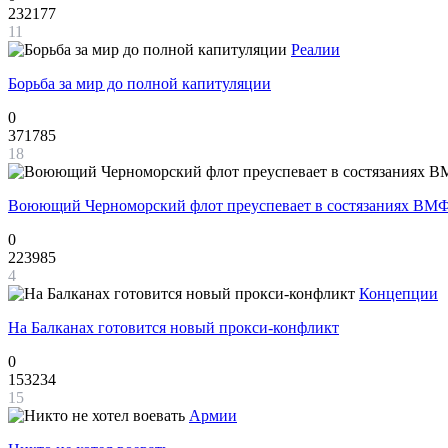
232177
11
Реалии
Борьба за мир до полной капитуляции
0
371785
18
Воюющий Черноморский флот преуспевает в состязаниях ВМФ
0
223985
4
Концепции
На Балканах готовится новый прокси-конфликт
0
153234
15
Армии