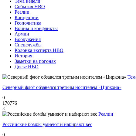
Тема недели
События НВО
Реалии
Концепции
Геополитика
Войны и конфликты
Армии
Вооружения
Спецслужбы
Колонка эксперта НВО
История
Заметки на погонах
Досье НВО
Тем
Северный флот обзавелся третьим носителем «Циркона»
0
170776
8
Реалии
Российские бомбы умнеют и набирают вес
0