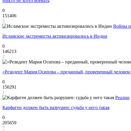
Никто не хотел воевать
0
151406
3
Войны и
Исламские экстремисты активизировались в Индии
0
146213
2
«Резидент Мария Осипова – преданный, проверенный человек
0
150291
1
Реалии
Карфаген должен быть разрушен: судьба у него такая
0
205659
7