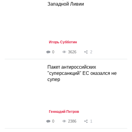
Западной Ливии
Игорь Субботин
0
3626
2
Пакет антироссийских
"суперсанкций" ЕС оказался не
супер
Геннадий Петров
0
2386
1