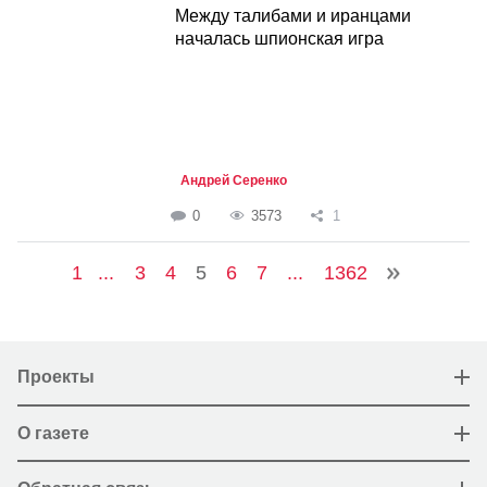
Между талибами и иранцами
началась шпионская игра
Андрей Серенко
0
3573
1
1
...
3
4
5
6
7
...
1362
Проекты
О газете