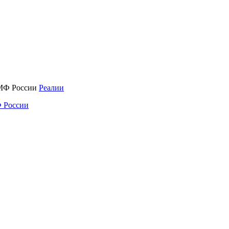
Реалии
 России