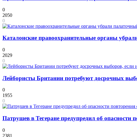
0
2050
0
Каталонские правоохранительные органы убрали
0
2029
0
Лейбористы Британии потребуют досрочных выборо
0
1955
0
Патрушев в Тегеране предупредил об опасности п
0
2381