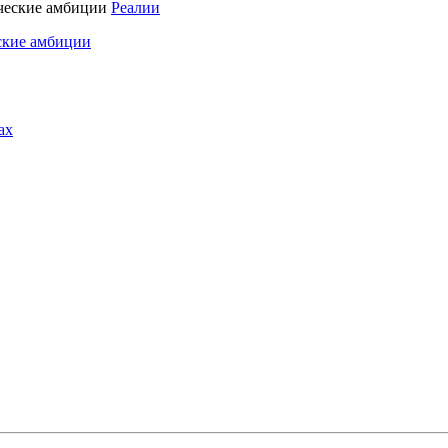
Реалии
ские амбиции
ах