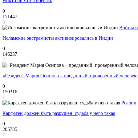
Никто не хотел воевать
0
151447
3
Войны и
Исламские экстремисты активизировались в Индии
0
146237
2
«Резидент Мария Осипова – преданный, проверенный человек
0
150316
1
Реалии
Карфаген должен быть разрушен: судьба у него такая
0
205785
7