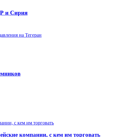
Р и Сирия
авления на Тегеран
емников
ейские компании, с кем им торговать