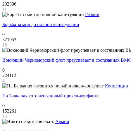
232306
11
Реалии
Борьба за мир до полной капитуляции
0
371953
18
Воюющий Черноморский флот преуспевает в состязаниях ВМФ
0
224112
4
Концепции
На Балканах готовится новый прокси-конфликт
0
153261
15
Армии