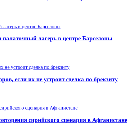
 палаточный лагерь в центре Барселоны
в, если их не устроит сделка по брекзиту
овторения сирийского сценария в Афганистане