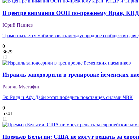
В центре внимания ООН по-прежнему Иран, КНД
Юрий Паниев
Трамп пытается мобилизовать международное сообщество для д
0
3629
13
Израиль заподозрили в тренировке йеменских на
Равиль Мустафин
Эр-Рияд и Абу-Даби хотят победить повстанцев силами ЧВК
0
5741
11
Премьер Бельгии: США не могут решать за европ