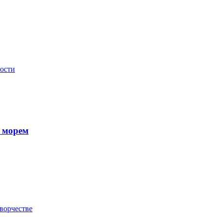
мости
 морем