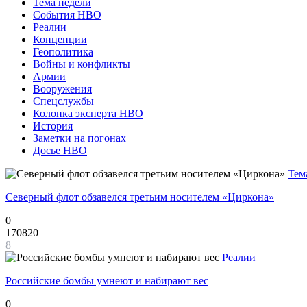
Тема недели
События НВО
Реалии
Концепции
Геополитика
Войны и конфликты
Армии
Вооружения
Спецслужбы
Колонка эксперта НВО
История
Заметки на погонах
Досье НВО
Тем
Северный флот обзавелся третьим носителем «Циркона»
0
170820
8
Реалии
Российские бомбы умнеют и набирают вес
0