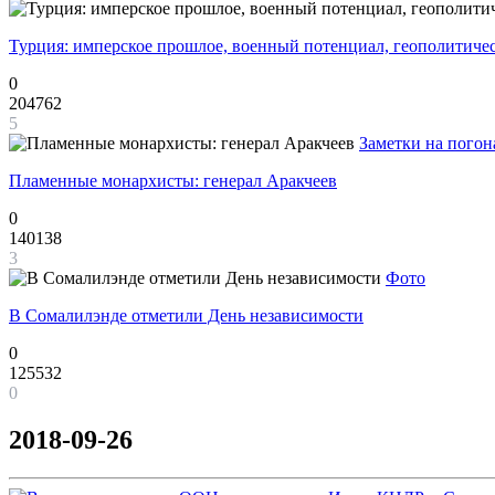
Турция: имперское прошлое, военный потенциал, геополитиче
0
204762
5
Заметки на погон
Пламенные монархисты: генерал Аракчеев
0
140138
3
Фото
В Сомалилэнде отметили День независимости
0
125532
0
2018-09-26