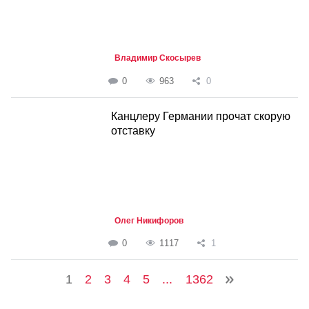
Владимир Скосырев
0
963
0
Канцлеру Германии прочат скорую
отставку
Олег Никифоров
0
1117
1
1
2
3
4
5
...
1362