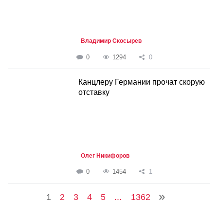
Владимир Скосырев
0
1294
0
Канцлеру Германии прочат скорую
отставку
Олег Никифоров
0
1454
1
1
2
3
4
5
...
1362