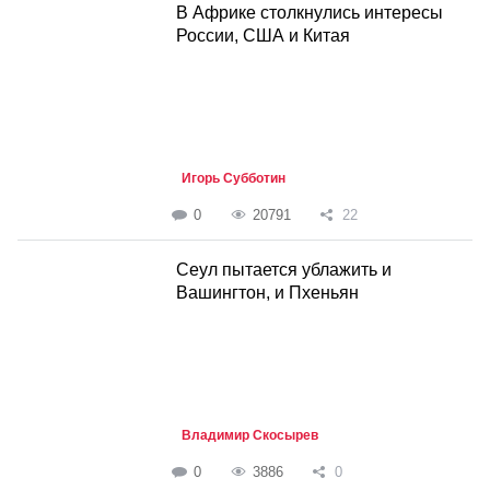
В Африке столкнулись интересы
России, США и Китая
Игорь Субботин
0
20791
22
Cеул пытается ублажить и
Вашингтон, и Пхеньян
Владимир Скосырев
0
3886
0