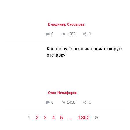
Владимир Скосырев
0
1282
0
Канцлеру Германии прочат скорую
отставку
Олег Никифоров
0
1438
1
1
2
3
4
5
...
1362