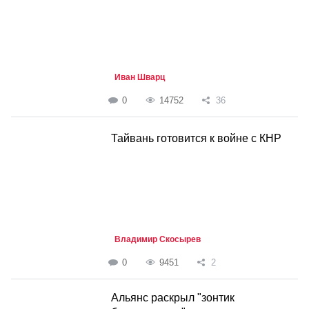
Иван Шварц
0
14752
36
Тайвань готовится к войне с КНР
Владимир Скосырев
0
9451
2
Альянс раскрыл "зонтик