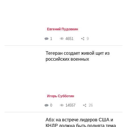
Евгений Пудовкин
1
4651
9
Тегеран создает живой щит из
российских военных
Игорь Субботин
0
14557
26
Абэ: на встрече лидеров США и
КНДР должна быть поднята тема