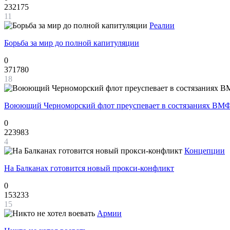
232175
11
Реалии
Борьба за мир до полной капитуляции
0
371780
18
Воюющий Черноморский флот преуспевает в состязаниях ВМФ
0
223983
4
Концепции
На Балканах готовится новый прокси-конфликт
0
153233
15
Армии