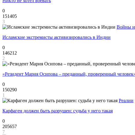
Никто не хотел воевать
0
151405
3
Войны и
Исламские экстремисты активизировались в Индии
0
146212
2
«Резидент Мария Осипова – преданный, проверенный человек
0
150290
1
Реалии
Карфаген должен быть разрушен: судьба у него такая
0
205657
7