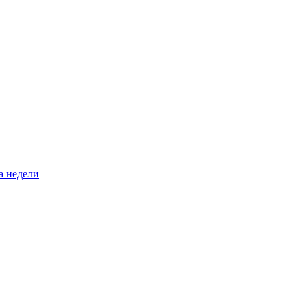
а недели