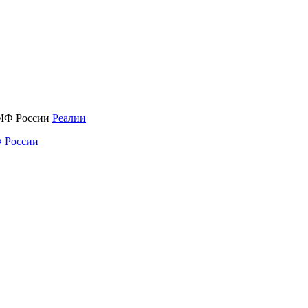
Реалии
 России