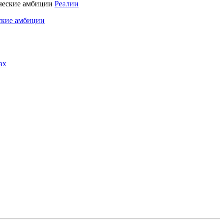
Реалии
ские амбиции
ах