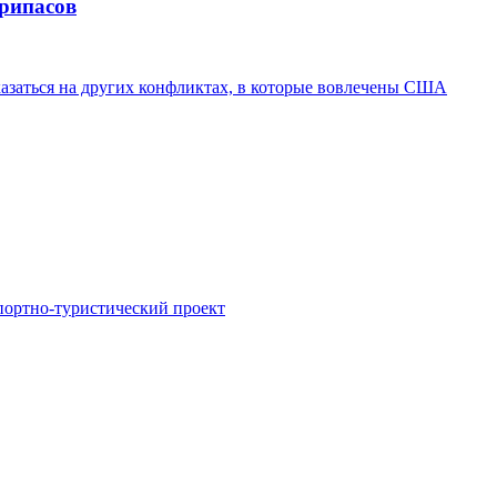
припасов
казаться на других конфликтах, в которые вовлечены США
портно-туристический проект