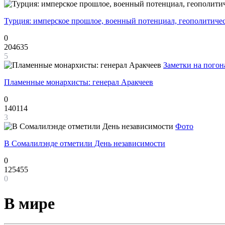
Турция: имперское прошлое, военный потенциал, геополитиче
0
204635
5
Заметки на погон
Пламенные монархисты: генерал Аракчеев
0
140114
3
Фото
В Сомалилэнде отметили День независимости
0
125455
0
В мире