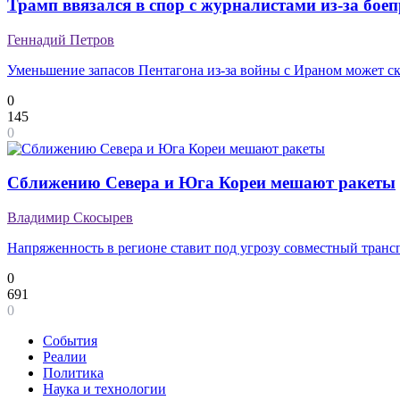
Трамп ввязался в спор с журналистами из-за бое
Геннадий Петров
Уменьшение запасов Пентагона из-за войны с Ираном может с
0
145
0
Сближению Севера и Юга Кореи мешают ракеты
Владимир Скосырев
Напряженность в регионе ставит под угрозу совместный транс
0
691
0
События
Реалии
Политика
Наука и технологии