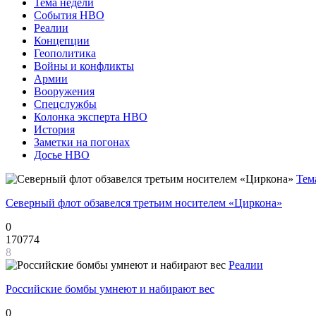
Тема недели
События НВО
Реалии
Концепции
Геополитика
Войны и конфликты
Армии
Вооружения
Спецслужбы
Колонка эксперта НВО
История
Заметки на погонах
Досье НВО
Тем
Северный флот обзавелся третьим носителем «Циркона»
0
170774
8
Реалии
Российские бомбы умнеют и набирают вес
0