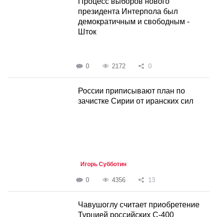
Процесс выборов нового
президента Интерпола был
демократичным и свободным -
Шток
0
2172
0
России приписывают план по
зачистке Сирии от иранских сил
Игорь Субботин
0
4356
13
Чавушоглу считает приобретение
Турцией российских С-400