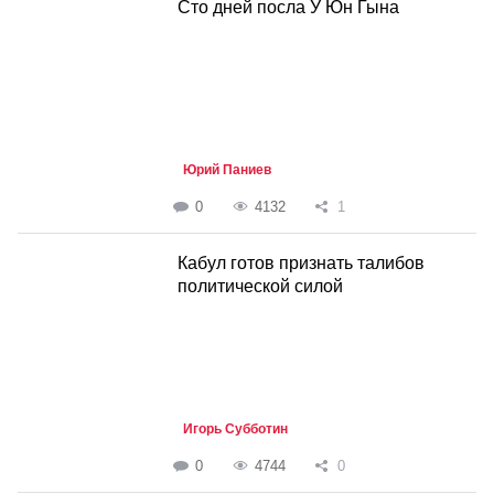
Сто дней посла У Юн Гына
Юрий Паниев
0
4132
1
Кабул готов признать талибов
политической силой
Игорь Субботин
0
4744
0