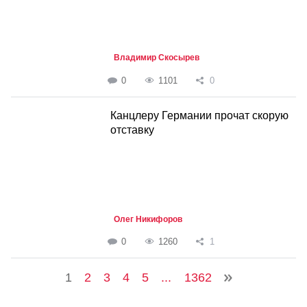
Владимир Скосырев
0
1101
0
Канцлеру Германии прочат скорую
отставку
Олег Никифоров
0
1260
1
1
2
3
4
5
...
1362