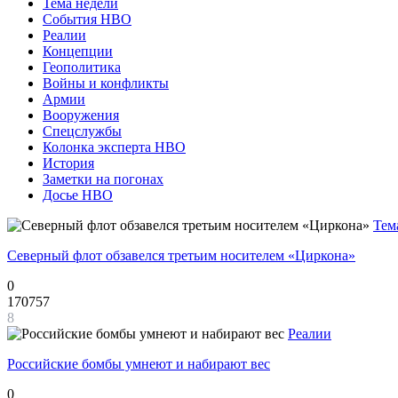
Тема недели
События НВО
Реалии
Концепции
Геополитика
Войны и конфликты
Армии
Вооружения
Спецслужбы
Колонка эксперта НВО
История
Заметки на погонах
Досье НВО
Тем
Северный флот обзавелся третьим носителем «Циркона»
0
170757
8
Реалии
Российские бомбы умнеют и набирают вес
0