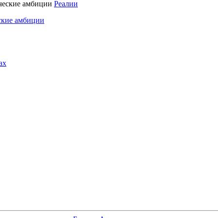
Реалии
ские амбиции
ах