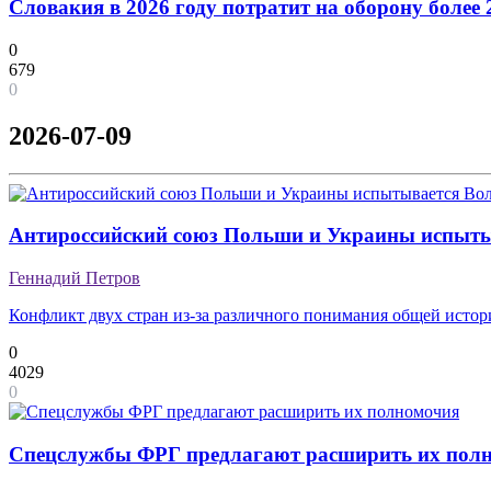
Словакия в 2026 году потратит на оборону боле
0
679
0
2026-07-09
Антироссийский союз Польши и Украины испыты
Геннадий Петров
Конфликт двух стран из-за различного понимания общей истор
0
4029
0
Спецслужбы ФРГ предлагают расширить их пол