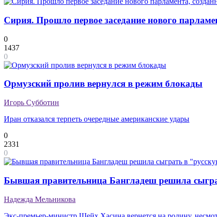
Сирия. Прошло первое заседание нового парламе
0
1437
0
Ормузский пролив вернулся в режим блокады
Игорь Субботин
Иран отказался терпеть очередные американские удары
0
2331
0
Бывшая правительница Бангладеш решила сыгра
Надежда Мельникова
Экс-премьер-министр Шейх Хасина вернется на родину, несмо