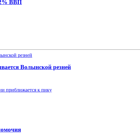
е 2% ВВП
вается Волынской резней
ии приближается к пику
номочия