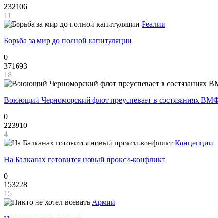
232106
11
Реалии
Борьба за мир до полной капитуляции
0
371693
18
Воюющий Черноморский флот преуспевает в состязаниях ВМФ
0
223910
4
Концепции
На Балканах готовится новый прокси-конфликт
0
153228
15
Армии