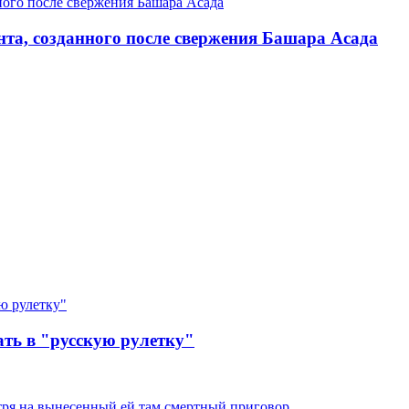
нта, созданного после свержения Башара Асада
ть в "русскую рулетку"
тря на вынесенный ей там смертный приговор