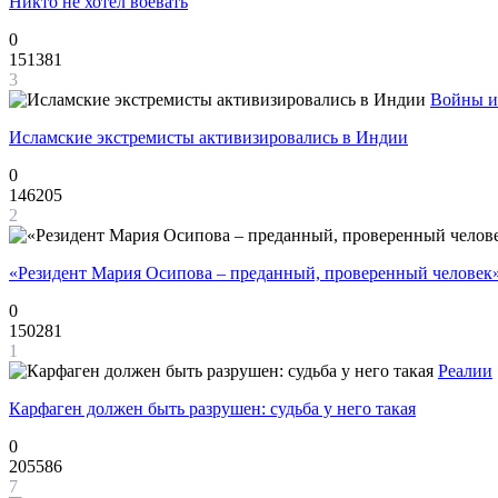
Никто не хотел воевать
0
151381
3
Войны и
Исламские экстремисты активизировались в Индии
0
146205
2
«Резидент Мария Осипова – преданный, проверенный человек
0
150281
1
Реалии
Карфаген должен быть разрушен: судьба у него такая
0
205586
7