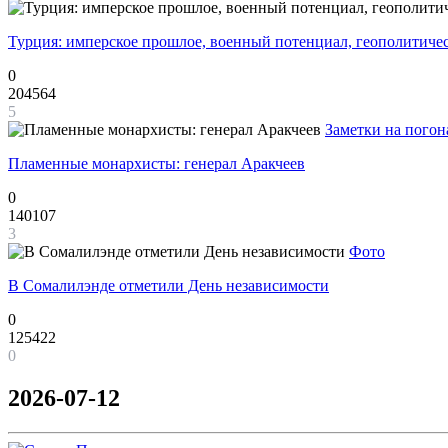
Турция: имперское прошлое, военный потенциал, геополитиче
0
204564
5
Заметки на погон
Пламенные монархисты: генерал Аракчеев
0
140107
3
Фото
В Сомалилэнде отметили День независимости
0
125422
0
2026-07-12