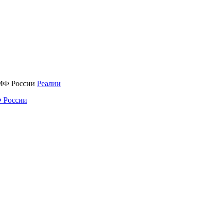
Реалии
 России