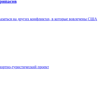
припасов
казаться на других конфликтах, в которые вовлечены США
портно-туристический проект