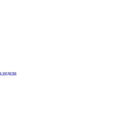
а недели