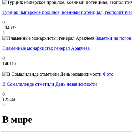
Турция: имперское прошлое, военный потенциал, геополитиче
0
204637
5
Заметки на погон
Пламенные монархисты: генерал Аракчеев
0
140115
3
Фото
В Сомалилэнде отметили День независимости
0
125466
0
В мире