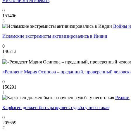
Никто не хотел воевать
0
151406
3
Войны и
Исламские экстремисты активизировались в Индии
0
146213
2
«Резидент Мария Осипова – преданный, проверенный человек
0
150291
1
Реалии
Карфаген должен быть разрушен: судьба у него такая
0
205659
7