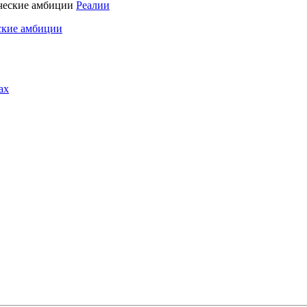
Реалии
ские амбиции
ах