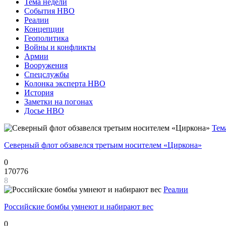
Тема недели
События НВО
Реалии
Концепции
Геополитика
Войны и конфликты
Армии
Вооружения
Спецслужбы
Колонка эксперта НВО
История
Заметки на погонах
Досье НВО
Тем
Северный флот обзавелся третьим носителем «Циркона»
0
170776
8
Реалии
Российские бомбы умнеют и набирают вес
0