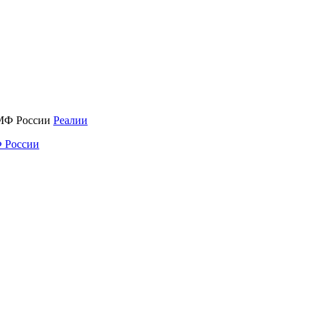
Реалии
 России