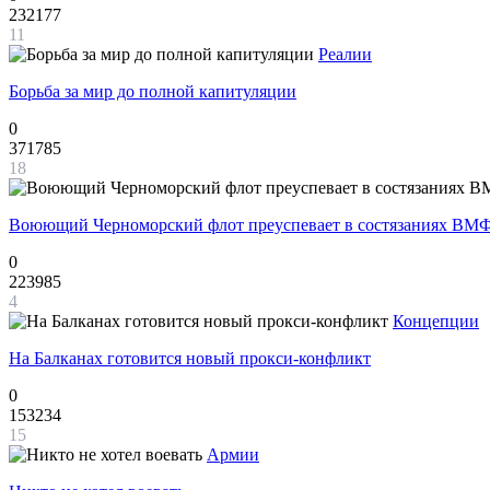
232177
11
Реалии
Борьба за мир до полной капитуляции
0
371785
18
Воюющий Черноморский флот преуспевает в состязаниях ВМФ
0
223985
4
Концепции
На Балканах готовится новый прокси-конфликт
0
153234
15
Армии