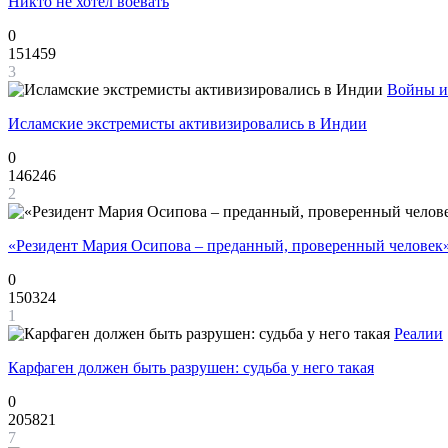
Никто не хотел воевать
0
151459
3
Войны и
Исламские экстремисты активизировались в Индии
0
146246
2
«Резидент Мария Осипова – преданный, проверенный человек
0
150324
1
Реалии
Карфаген должен быть разрушен: судьба у него такая
0
205821
7