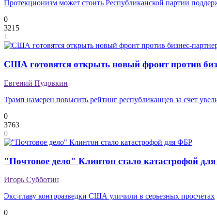
Протекционизм может стоить Республиканской партии подде
0
3215
1
США готовятся открыть новый фронт против биз
Евгений Пудовкин
Трамп намерен повысить рейтинг республиканцев за счет уве
0
3763
0
"Почтовое дело" Клинтон стало катастрофой дл
Игорь Субботин
Экс-главу контрразведки США уличили в серьезных просчетах
0