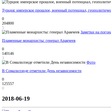
Турция: имперское прошлое, военный потенциал, геополитиче
0
204800
5
Заметки на погон
Пламенные монархисты: генерал Аракчеев
0
140146
3
Фото
В Сомалилэнде отметили День независимости
0
125557
0
2018-06-19