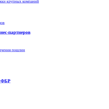
ржки крупных компаний
нес-партнеров
личения пошлин
я ФБР