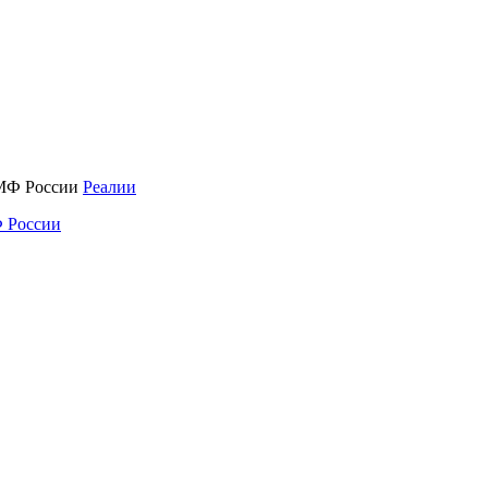
Реалии
 России