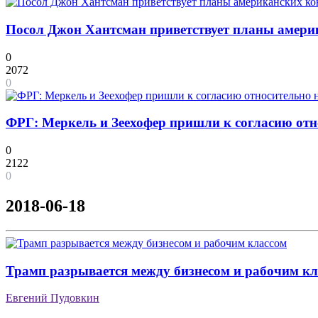
Посол Джон Хантсман приветствует планы америк
0
2072
0
ФРГ: Меркель и Зеехофер пришли к согласию от
0
2122
0
2018-06-18
Трамп разрывается между бизнесом и рабочим к
Евгений Пудовкин