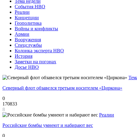
Тема недели
События НВО
Реалии
Концепции
Геополитика
Войны и конфликты
Армии
Вооружения
Спецслужбы
Колонка эксперта НВО
История
Заметки на погонах
Досье НВО
Тем
Северный флот обзавелся третьим носителем «Циркона»
0
170833
8
Реалии
Российские бомбы умнеют и набирают вес
0