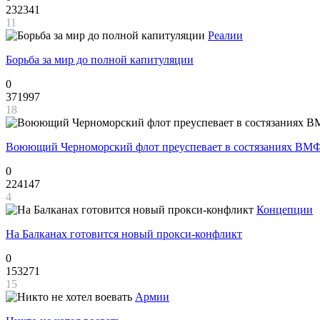
232341
11
Реалии
Борьба за мир до полной капитуляции
0
371997
18
Воюющий Черноморский флот преуспевает в состязаниях ВМФ
0
224147
4
Концепции
На Балканах готовится новый прокси-конфликт
0
153271
15
Армии