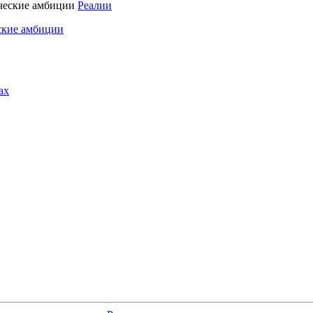
Реалии
ские амбиции
ах