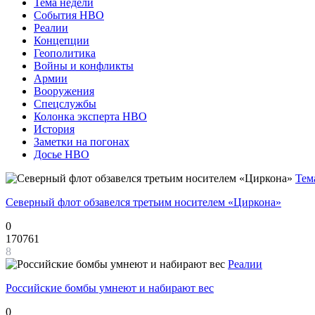
Тема недели
События НВО
Реалии
Концепции
Геополитика
Войны и конфликты
Армии
Вооружения
Спецслужбы
Колонка эксперта НВО
История
Заметки на погонах
Досье НВО
Тем
Северный флот обзавелся третьим носителем «Циркона»
0
170761
8
Реалии
Российские бомбы умнеют и набирают вес
0