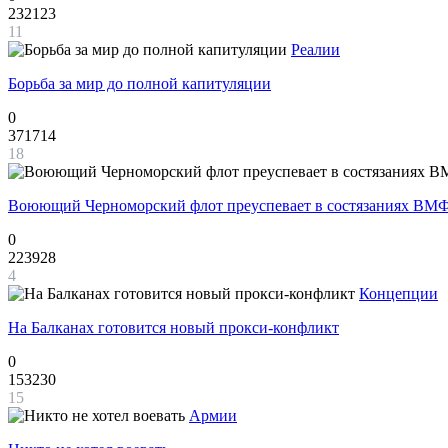
232123
11
Реалии
Борьба за мир до полной капитуляции
0
371714
18
Воюющий Черноморский флот преуспевает в состязаниях ВМФ
0
223928
4
Концепции
На Балканах готовится новый прокси-конфликт
0
153230
15
Армии