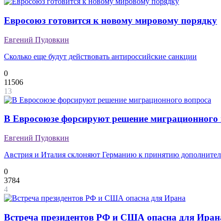
Евросоюз готовится к новому мировому порядку
Евгений Пудовкин
Сколько еще будут действовать антироссийские санкции
0
11506
13
В Евросоюзе форсируют решение миграционного 
Евгений Пудовкин
Австрия и Италия склоняют Германию к принятию дополнител
0
3784
4
Встреча президентов РФ и США опасна для Иран