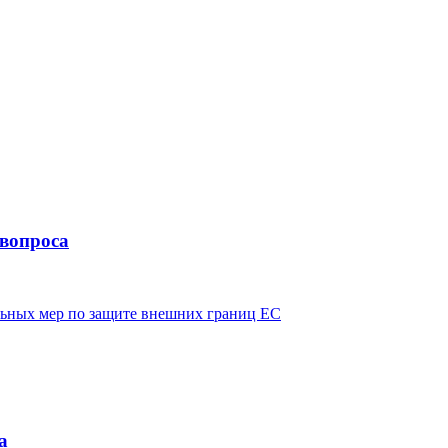
вопроса
ьных мер по защите внешних границ ЕС
а