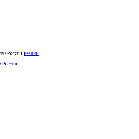
Реалии
 России