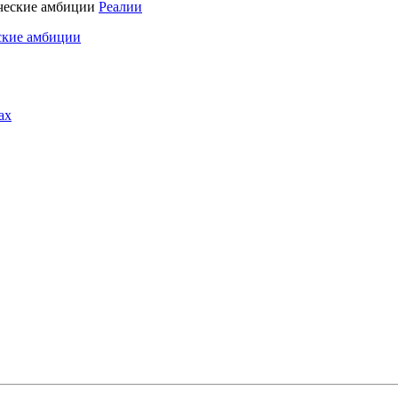
Реалии
ские амбиции
ах