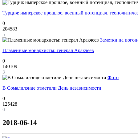
Турция: имперское прошлое, военный потенциал, геополитиче
0
204583
5
Заметки на погон
Пламенные монархисты: генерал Аракчеев
0
140109
3
Фото
В Сомалилэнде отметили День независимости
0
125428
0
2018-06-14