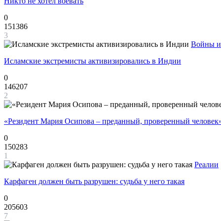
Никто не хотел воевать
0
151386
3
Войны и
Исламские экстремисты активизировались в Индии
0
146207
2
«Резидент Мария Осипова – преданный, проверенный человек
0
150283
1
Реалии
Карфаген должен быть разрушен: судьба у него такая
0
205603
7