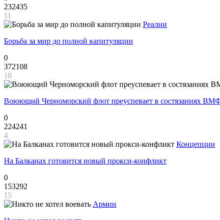
232435
11
Реалии
Борьба за мир до полной капитуляции
0
372108
18
Воюющий Черноморский флот преуспевает в состязаниях ВМФ
0
224241
4
Концепции
На Балканах готовится новый прокси-конфликт
0
153292
15
Армии