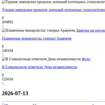
Турция: имперское прошлое, военный потенциал, геополитиче
0
204892
5
Заметки на погон
Пламенные монархисты: генерал Аракчеев
0
140164
3
Фото
В Сомалилэнде отметили День независимости
0
125610
0
2026-07-13