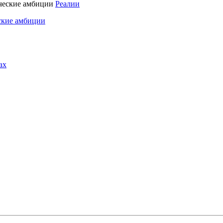
Реалии
ские амбиции
ах