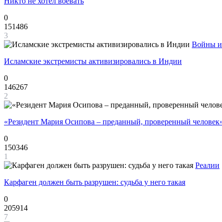
Никто не хотел воевать
0
151486
3
Войны и
Исламские экстремисты активизировались в Индии
0
146267
2
«Резидент Мария Осипова – преданный, проверенный человек
0
150346
1
Реалии
Карфаген должен быть разрушен: судьба у него такая
0
205914
7