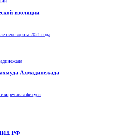
еской изоляции
е переворота 2021 года
Махмуда Ахмадинежада
тиворечивая фигура
 МИД РФ