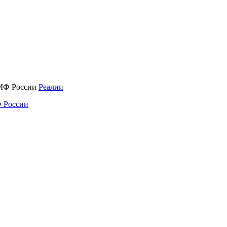
Реалии
 России