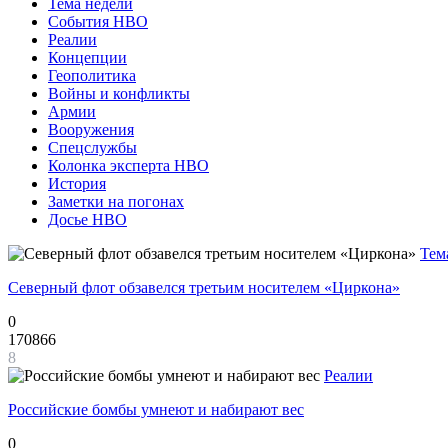
Тема недели
События НВО
Реалии
Концепции
Геополитика
Войны и конфликты
Армии
Вооружения
Спецслужбы
Колонка эксперта НВО
История
Заметки на погонах
Досье НВО
Тем
Северный флот обзавелся третьим носителем «Циркона»
0
170866
8
Реалии
Российские бомбы умнеют и набирают вес
0