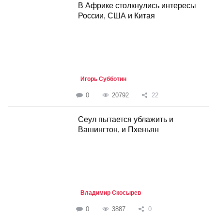
В Африке столкнулись интересы
России, США и Китая
Игорь Субботин
0
20792
22
Cеул пытается ублажить и
Вашингтон, и Пхеньян
Владимир Скосырев
0
3887
0