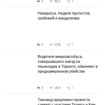
0
3611
8
Никарагуа. Неделя протестов,
грабежей и вандализма
0
2236
0
Водителя микроавтобуса,
совершившего наезд на
пешеходов в Торонто, обвиняют в
преднамеренном убийстве
0
1815
0
Таиланд предложил провести
саммит с участием Трампа и Ким