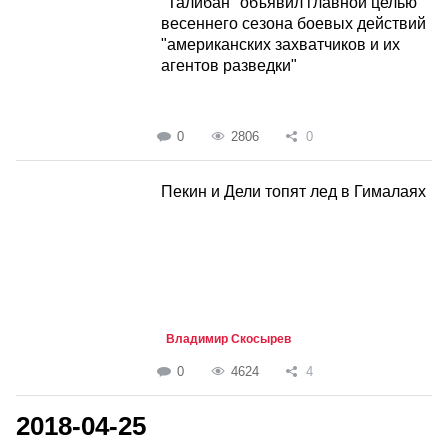
"Талибан" объявил главной целью
весеннего сезона боевых действий
"американских захватчиков и их
агентов разведки"
0
2806
0
Пекин и Дели топят лед в Гималаях
Владимир Скосырев
0
4624
4
2018-04-25