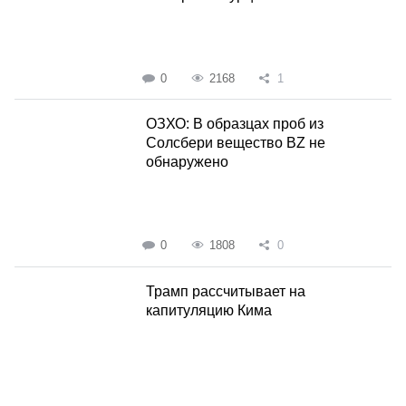
0
2168
1
ОЗХО: В образцах проб из
Солсбери вещество BZ не
обнаружено
0
1808
0
Трамп рассчитывает на
капитуляцию Кима