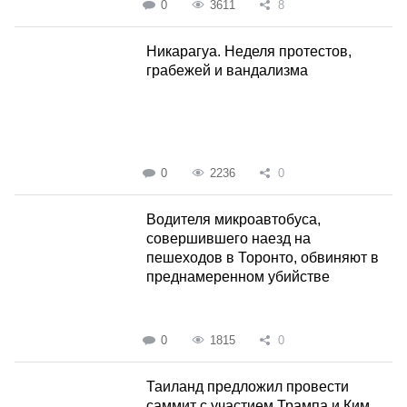
0
3611
8
Никарагуа. Неделя протестов,
грабежей и вандализма
0
2236
0
Водителя микроавтобуса,
совершившего наезд на
пешеходов в Торонто, обвиняют в
преднамеренном убийстве
0
1815
0
Таиланд предложил провести
саммит с участием Трампа и Ким