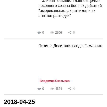
"Талибан" объявил главной целью
весеннего сезона боевых действий
"американских захватчиков и их
агентов разведки"
0
2806
0
Пекин и Дели топят лед в Гималаях
Владимир Скосырев
0
4624
4
2018-04-25