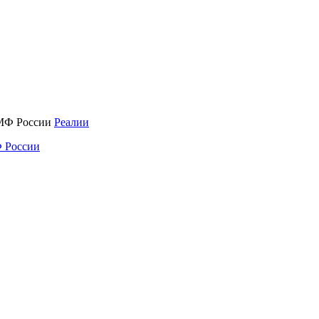
Реалии
 России