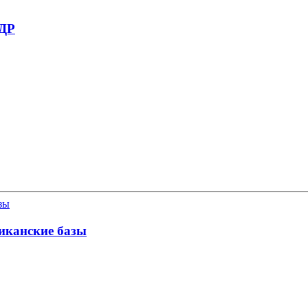
НДР
иканские базы