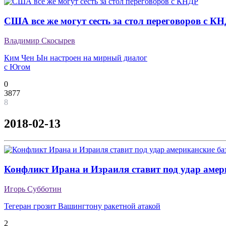
США все же могут сесть за стол переговоров с К
Владимир Скосырев
Ким Чен Ын настроен на мирный диалог
с Югом
0
3877
8
2018-02-13
Конфликт Ирана и Израиля ставит под удар амер
Игорь Субботин
Тегеран грозит Вашингтону ракетной атакой
2