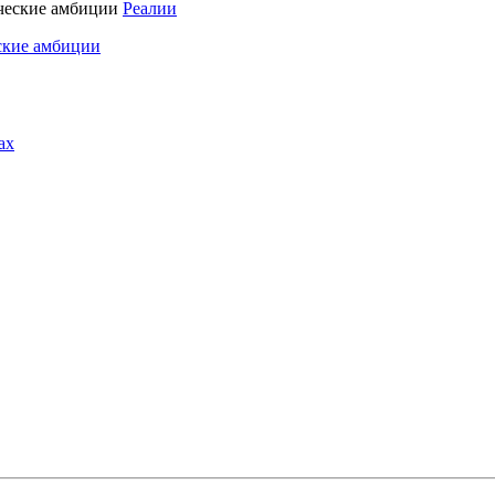
Реалии
ские амбиции
ах