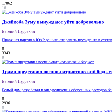
17862
16
Джейкоба Зуму вынуждают уйти добровольно
Евгений Пудовкин
Правящая партия в ЮАР решила отправить президента в отста
0
3343
9
Трамп представил военно-патриотический бюдже
Евгений Пудовкин
Белый дом разработал план увеличения оборонных расходов бе
0
2936
0