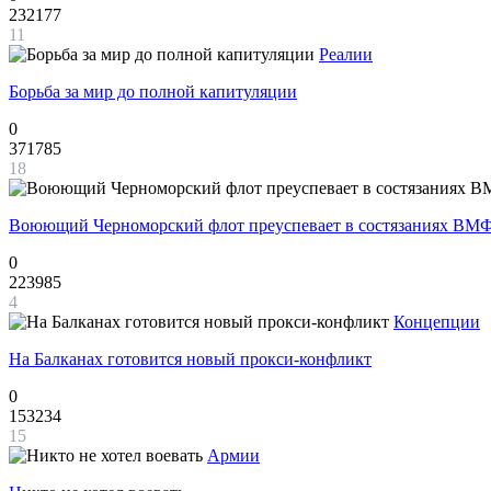
232177
11
Реалии
Борьба за мир до полной капитуляции
0
371785
18
Воюющий Черноморский флот преуспевает в состязаниях ВМФ
0
223985
4
Концепции
На Балканах готовится новый прокси-конфликт
0
153234
15
Армии