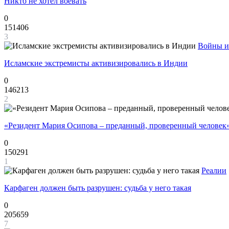
Никто не хотел воевать
0
151406
3
Войны и
Исламские экстремисты активизировались в Индии
0
146213
2
«Резидент Мария Осипова – преданный, проверенный человек
0
150291
1
Реалии
Карфаген должен быть разрушен: судьба у него такая
0
205659
7