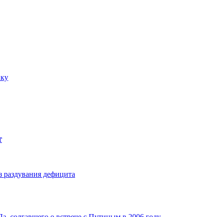
вку
т
з раздувания дефицита