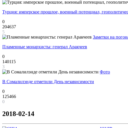
Турция: имперское прошлое, военный потенциал, геополитиче
0
204637
5
Заметки на погон
Пламенные монархисты: генерал Аракчеев
0
140115
3
Фото
В Сомалилэнде отметили День независимости
0
125466
0
2018-02-14