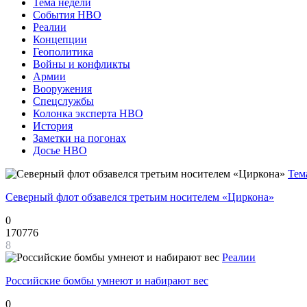
Тема недели
События НВО
Реалии
Концепции
Геополитика
Войны и конфликты
Армии
Вооружения
Спецслужбы
Колонка эксперта НВО
История
Заметки на погонах
Досье НВО
Тем
Северный флот обзавелся третьим носителем «Циркона»
0
170776
8
Реалии
Российские бомбы умнеют и набирают вес
0