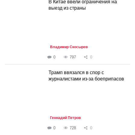
В Китае ввели ограничения на
выезд из страны
Владимир Скосырев
0
797
0
Трамп ввязался в спор с
журналистами из-за боеприпасов
Геннадий Петров
0
728
0