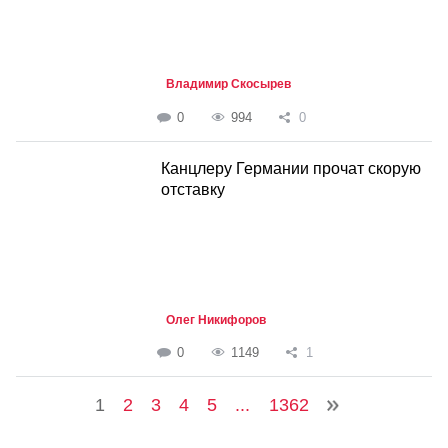
Владимир Скосырев
0
994
0
Канцлеру Германии прочат скорую
отставку
Олег Никифоров
0
1149
1
1
2
3
4
5
...
1362