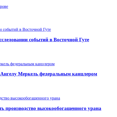
трове
следовании событий в Восточной Гуте
ь Ангелу Меркель федеральным канцлером
ить производство высокообогащенного урана