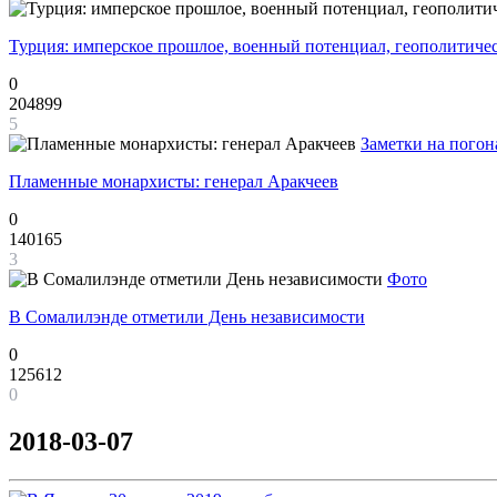
Турция: имперское прошлое, военный потенциал, геополитиче
0
204899
5
Заметки на погон
Пламенные монархисты: генерал Аракчеев
0
140165
3
Фото
В Сомалилэнде отметили День независимости
0
125612
0
2018-03-07