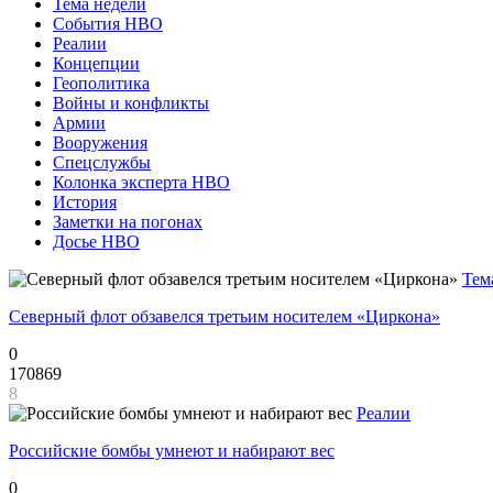
Тема недели
События НВО
Реалии
Концепции
Геополитика
Войны и конфликты
Армии
Вооружения
Спецслужбы
Колонка эксперта НВО
История
Заметки на погонах
Досье НВО
Тем
Северный флот обзавелся третьим носителем «Циркона»
0
170869
8
Реалии
Российские бомбы умнеют и набирают вес
0