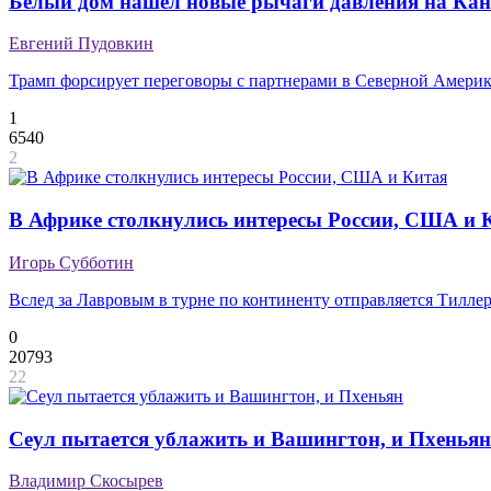
Белый дом нашел новые рычаги давления на Кан
Евгений Пудовкин
Трамп форсирует переговоры с партнерами в Северной Амери
1
6540
2
В Африке столкнулись интересы России, США и 
Игорь Субботин
Вслед за Лавровым в турне по континенту отправляется Тилле
0
20793
22
Cеул пытается ублажить и Вашингтон, и Пхеньян
Владимир Скосырев