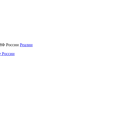
Реалии
 России