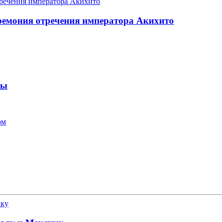
еремония отречения императора Акихито
ны
ом