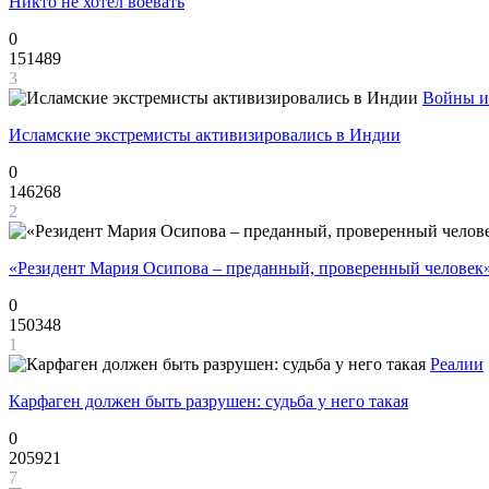
Никто не хотел воевать
0
151489
3
Войны и
Исламские экстремисты активизировались в Индии
0
146268
2
«Резидент Мария Осипова – преданный, проверенный человек
0
150348
1
Реалии
Карфаген должен быть разрушен: судьба у него такая
0
205921
7