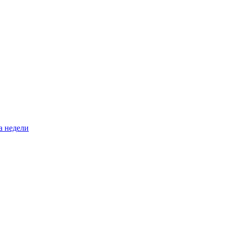
а недели