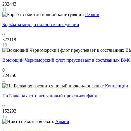
232443
11
Реалии
Борьба за мир до полной капитуляции
0
372118
18
Воюющий Черноморский флот преуспевает в состязаниях ВМФ
0
224250
4
Концепции
На Балканах готовится новый прокси-конфликт
0
153293
15
Армии