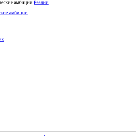
Реалии
ские амбиции
ах