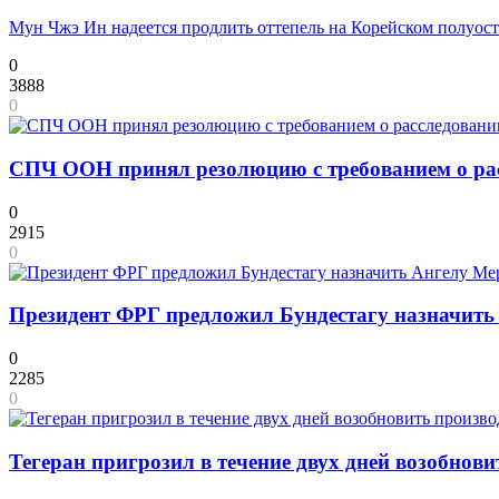
Мун Чжэ Ин надеется продлить оттепель на Корейском полуос
0
3888
0
СПЧ ООН принял резолюцию с требованием о рас
0
2915
0
Президент ФРГ предложил Бундестагу назначит
0
2285
0
Тегеран пригрозил в течение двух дней возобнов