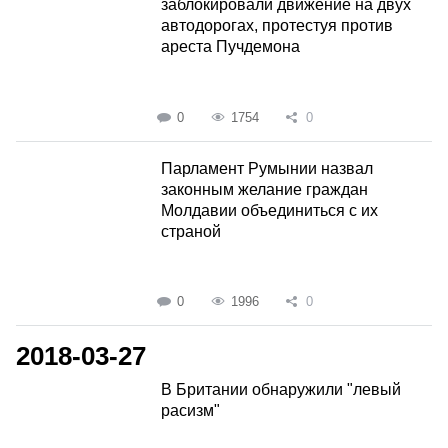
заблокировали движение на двух
автодорогах, протестуя против
ареста Пучдемона
0
1754
0
Парламент Румынии назвал
законным желание граждан
Молдавии объединиться с их
страной
0
1996
0
2018-03-27
В Британии обнаружили "левый
расизм"