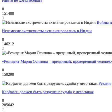
Никто не хотел воевать
0
151400
3
Войны и
Исламские экстремисты активизировались в Индии
0
146212
2
«Резидент Мария Осипова – преданный, проверенный человек
0
150290
1
Реалии
Карфаген должен быть разрушен: судьба у него такая
0
205642
7