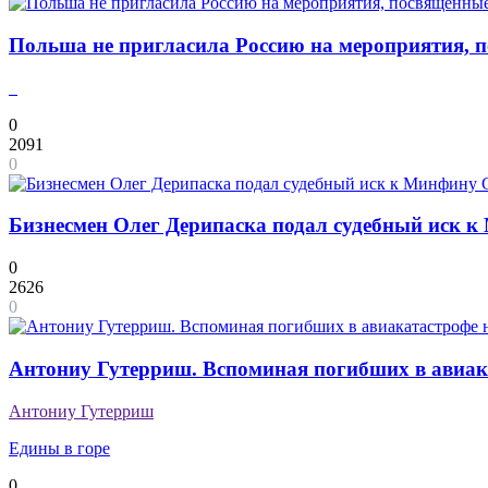
Польша не пригласила Россию на мероприятия, 
0
2091
0
Бизнесмен Олег Дерипаска подал судебный иск
0
2626
0
Антониу Гутерриш. Вспоминая погибших в авиак
Антониу Гутерриш
Едины в горе
0