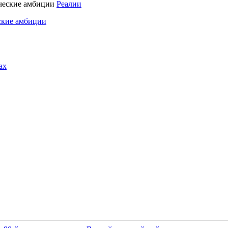
Реалии
ские амбиции
ах