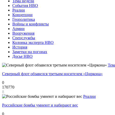
Тема недели
События НВО
Реалии
Концепции
Геополитика
Войны и конфликты
Армии
Вооружения
Спецслужбы
Колонка эксперта НВО
История
Заметки на погонах
Досье НВО
Тем
Северный флот обзавелся третьим носителем «Циркона»
0
170770
8
Реалии
Российские бомбы умнеют и набирают вес
0