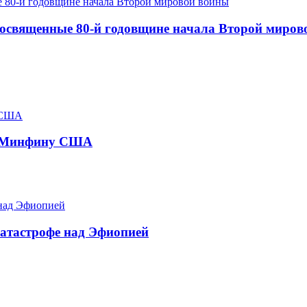
посвященные 80-й годовщине начала Второй миров
 к Минфину США
атастрофе над Эфиопией