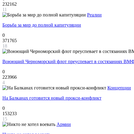
232162
11
Реалии
Борьба за мир до полной капитуляции
0
371765
18
Воюющий Черноморский флот преуспевает в состязаниях ВМФ
0
223966
4
Концепции
На Балканах готовится новый прокси-конфликт
0
153233
15
Армии