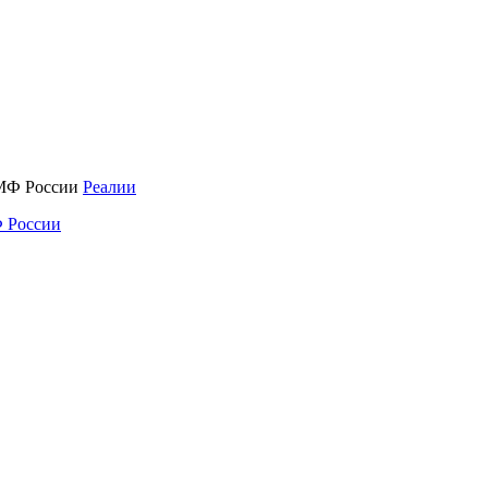
Реалии
 России