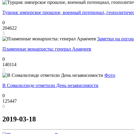
Турция: имперское прошлое, военный потенциал, геополитиче
0
204622
5
Заметки на погон
Пламенные монархисты: генерал Аракчеев
0
140114
3
Фото
В Сомалилэнде отметили День независимости
0
125447
0
2019-03-18