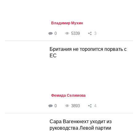
Владимир Мухин
0
5339
3
Британия не торопится порвать с
ЕС
Фемида Селимова
0
3893
4
Сара Вагенкнехт уходит из
руководства Левой партии