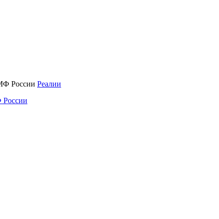
Реалии
 России