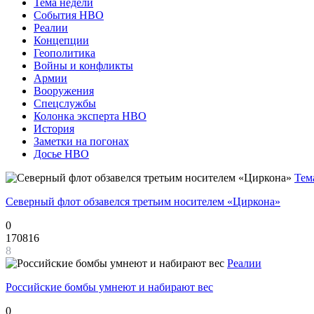
Тема недели
События НВО
Реалии
Концепции
Геополитика
Войны и конфликты
Армии
Вооружения
Спецслужбы
Колонка эксперта НВО
История
Заметки на погонах
Досье НВО
Тем
Северный флот обзавелся третьим носителем «Циркона»
0
170816
8
Реалии
Российские бомбы умнеют и набирают вес
0