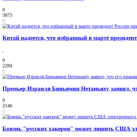
0
3075
0
Китай надеется, что избранный в марте президен
0
2284
0
Премьер Израиля Биньямин Нетаньяху заявил, ч
0
2146
0
Боязнь "русских хакеров" может лишить США эл