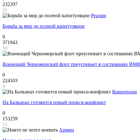
232297
11
Реалии
Борьба за мир до полной капитуляции
0
371943
18
Воюющий Черноморский флот преуспевает в состязаниях ВМФ
0
224103
4
Концепции
На Балканах готовится новый прокси-конфликт
0
153259
15
Армии