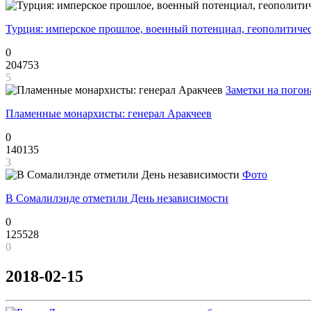
Турция: имперское прошлое, военный потенциал, геополитиче
0
204753
5
Заметки на погон
Пламенные монархисты: генерал Аракчеев
0
140135
3
Фото
В Сомалилэнде отметили День независимости
0
125528
0
2018-02-15