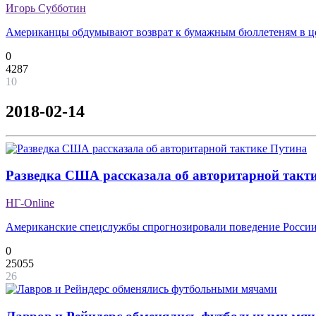
Игорь Субботин
Американцы обдумывают возврат к бумажным бюллетеням в це
0
4287
10
2018-02-14
Разведка США рассказала об авторитарной такт
НГ-Online
Американские спецслужбы спрогнозировали поведение России
0
25055
26