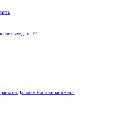
пять
после выхода из ЕС
страны на Дальнем Востоке занижены