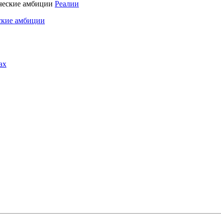
Реалии
ские амбиции
ах