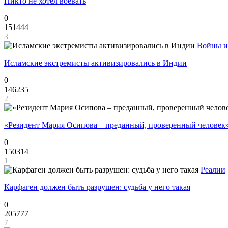
Никто не хотел воевать
0
151444
3
Войны и
Исламские экстремисты активизировались в Индии
0
146235
2
«Резидент Мария Осипова – преданный, проверенный человек
0
150314
1
Реалии
Карфаген должен быть разрушен: судьба у него такая
0
205777
7