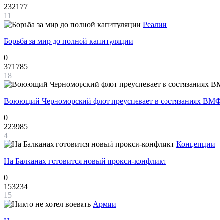
232177
11
Реалии
Борьба за мир до полной капитуляции
0
371785
18
Воюющий Черноморский флот преуспевает в состязаниях ВМФ
0
223985
4
Концепции
На Балканах готовится новый прокси-конфликт
0
153234
15
Армии