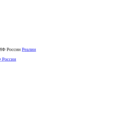
Реалии
 России