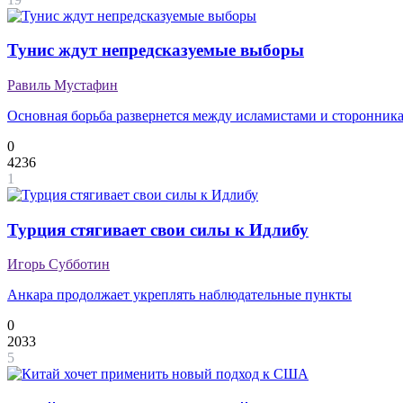
Тунис ждут непредсказуемые выборы
Равиль Мустафин
Основная борьба развернется между исламистами и сторонника
0
4236
1
Турция стягивает свои силы к Идлибу
Игорь Субботин
Анкара продолжает укреплять наблюдательные пункты
0
2033
5