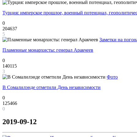
Турция: имперское прошлое, военный потенциал, геополитиче
0
204637
5
Заметки на погон
Пламенные монархисты: генерал Аракчеев
0
140115
3
Фото
В Сомалилэнде отметили День независимости
0
125466
0
2019-09-12