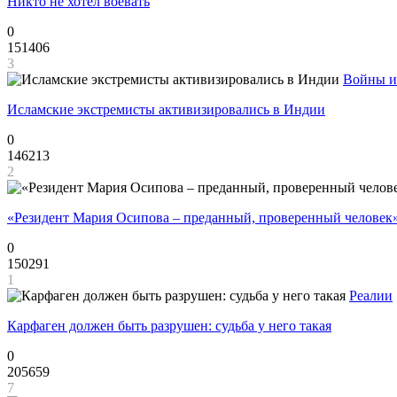
Никто не хотел воевать
0
151406
3
Войны и
Исламские экстремисты активизировались в Индии
0
146213
2
«Резидент Мария Осипова – преданный, проверенный человек
0
150291
1
Реалии
Карфаген должен быть разрушен: судьба у него такая
0
205659
7