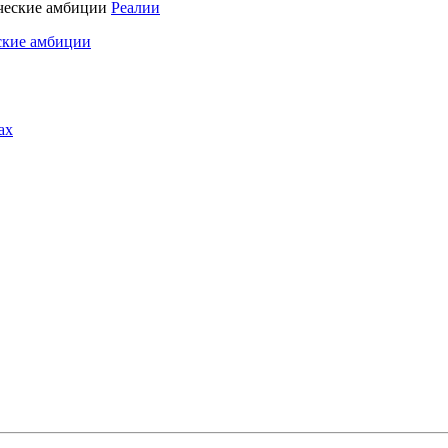
Реалии
ские амбиции
ах