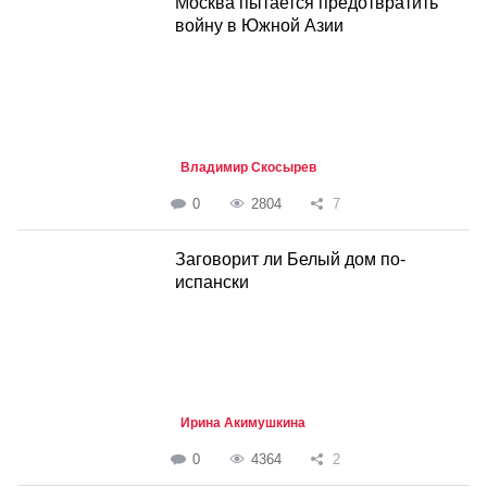
Москва пытается предотвратить
войну в Южной Азии
Владимир Скосырев
0
2804
7
Заговорит ли Белый дом по-
испански
Ирина Акимушкина
0
4364
2