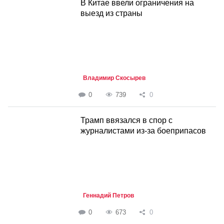
В Китае ввели ограничения на
выезд из страны
Владимир Скосырев
0
739
0
Трамп ввязался в спор с
журналистами из-за боеприпасов
Геннадий Петров
0
673
0