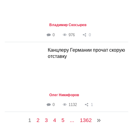
Владимир Скосырев
0
976
0
Канцлеру Германии прочат скорую
отставку
Олег Никифоров
0
1132
1
1
2
3
4
5
...
1362