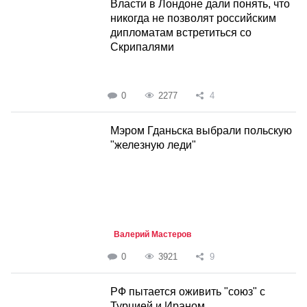
Власти в Лондоне дали понять, что
никогда не позволят российским
дипломатам встретиться со
Скрипалями
0
2277
4
Мэром Гданьска выбрали польскую
"железную леди"
Валерий Мастеров
0
3921
9
РФ пытается оживить "союз" с
Турцией и Ираном