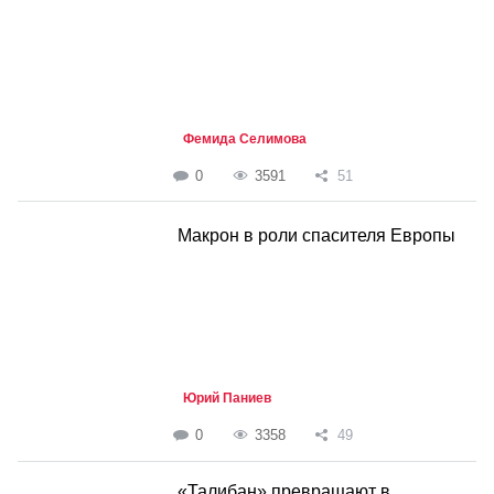
Фемида Селимова
0
3591
51
Макрон в роли спасителя Европы
Юрий Паниев
0
3358
49
«Талибан» превращают в