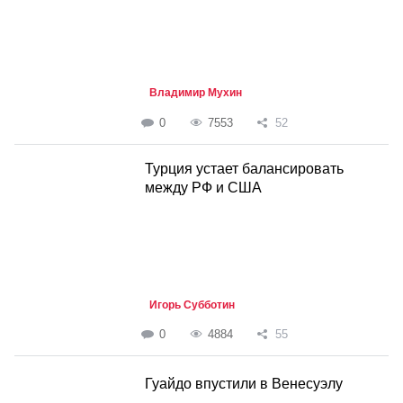
Владимир Мухин
0
7553
52
Турция устает балансировать
между РФ и США
Игорь Субботин
0
4884
55
Гуайдо впустили в Венесуэлу