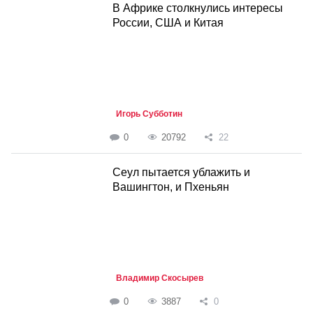
В Африке столкнулись интересы
России, США и Китая
Игорь Субботин
0
20792
22
Cеул пытается ублажить и
Вашингтон, и Пхеньян
Владимир Скосырев
0
3887
0