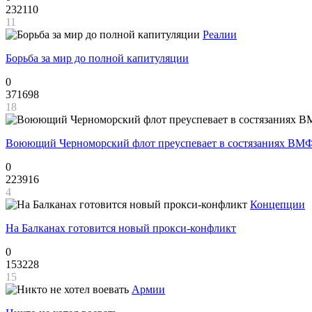
232110
11
Реалии
Борьба за мир до полной капитуляции
0
371698
18
Воюющий Черноморский флот преуспевает в состязаниях ВМФ
0
223916
4
Концепции
На Балканах готовится новый прокси-конфликт
0
153228
15
Армии