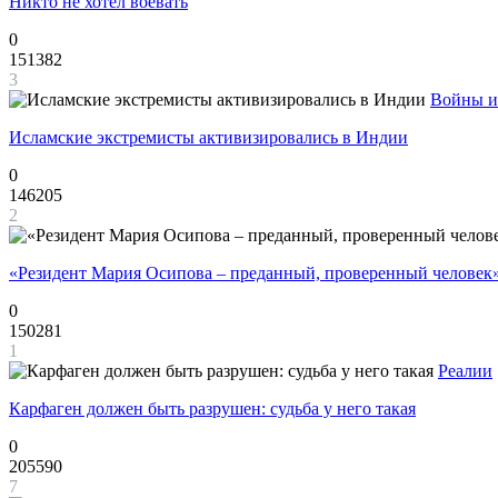
Никто не хотел воевать
0
151382
3
Войны и
Исламские экстремисты активизировались в Индии
0
146205
2
«Резидент Мария Осипова – преданный, проверенный человек
0
150281
1
Реалии
Карфаген должен быть разрушен: судьба у него такая
0
205590
7