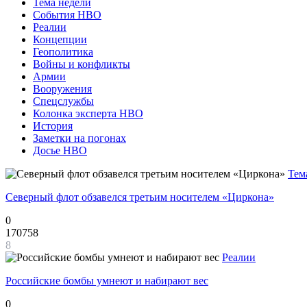
Тема недели
События НВО
Реалии
Концепции
Геополитика
Войны и конфликты
Армии
Вооружения
Спецслужбы
Колонка эксперта НВО
История
Заметки на погонах
Досье НВО
Тем
Северный флот обзавелся третьим носителем «Циркона»
0
170758
8
Реалии
Российские бомбы умнеют и набирают вес
0