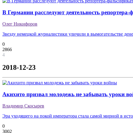
В Германии расследуют деятельность репортера-
Олег Никифоров
Звезду немецкой журналистики уличили в вымогательстве дене
0
2866
4
2018-12-23
Акихито призвал молодежь не забывать уроки в
Владимир Скосырев
Эра уходящего на покой императора стала самой мирной в ис
0
3002