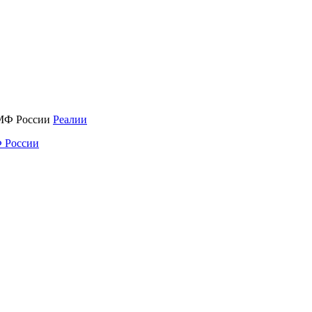
Реалии
 России