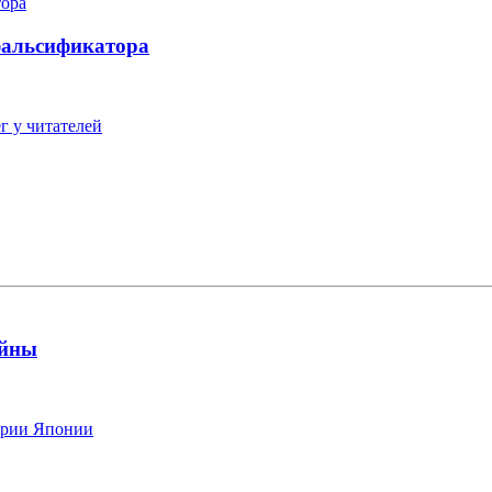
фальсификатора
г у читателей
ойны
тории Японии