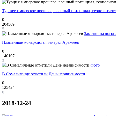
Турция: имперское прошлое, военный потенциал, геополитиче
0
204569
5
Заметки на погон
Пламенные монархисты: генерал Аракчеев
0
140107
3
Фото
В Сомалилэнде отметили День независимости
0
125424
0
2018-12-24