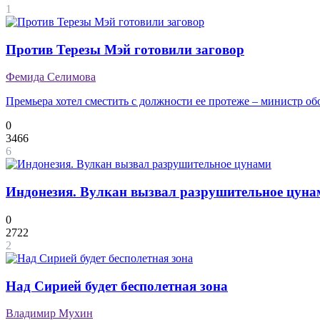
1
Против Терезы Мэй готовили заговор
Фемида Селимова
Премьера хотел сместить с должности ее протеже – министр о
0
3466
6
Индонезия. Вулкан вызвал разрушительное цуна
0
2722
2
Над Сирией будет бесполетная зона
Владимир Мухин