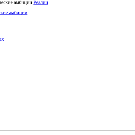
Реалии
ские амбиции
ах