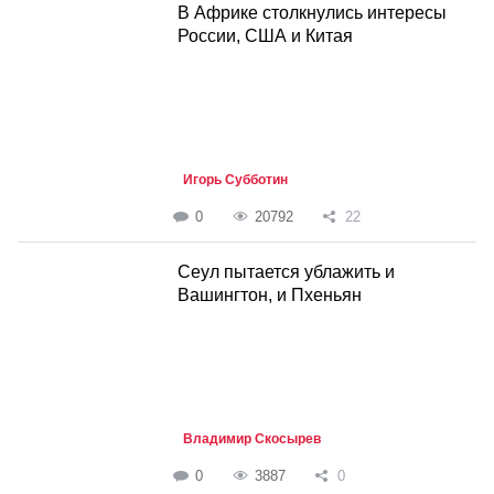
В Африке столкнулись интересы
России, США и Китая
Игорь Субботин
0
20792
22
Cеул пытается ублажить и
Вашингтон, и Пхеньян
Владимир Скосырев
0
3887
0