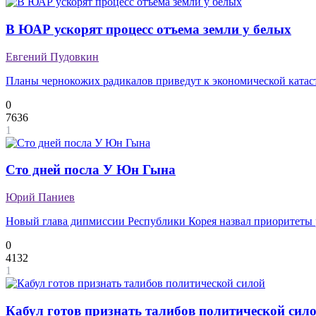
В ЮАР ускорят процесс отъема земли у белых
Евгений Пудовкин
Планы чернокожих радикалов приведут к экономической катас
0
7636
1
Сто дней посла У Юн Гына
Юрий Паниев
Новый глава дипмиссии Республики Корея назвал приоритеты 
0
4132
1
Кабул готов признать талибов политической сил