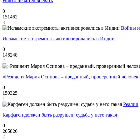
Никто не хотел воевать
0
151462
3
Войны и
Исламские экстремисты активизировались в Индии
0
146248
2
«Резидент Мария Осипова – преданный, проверенный человек
0
150325
1
Реалии
Карфаген должен быть разрушен: судьба у него такая
0
205826
7