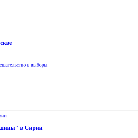
скве
мешательство в выборы
ишины" в Сирии