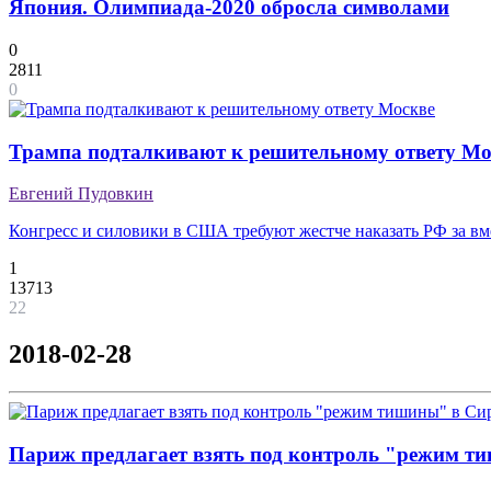
Япония. Олимпиада-2020 обросла символами
0
2811
0
Трампа подталкивают к решительному ответу Мо
Евгений Пудовкин
Конгресс и силовики в США требуют жестче наказать РФ за в
1
13713
22
2018-02-28
Париж предлагает взять под контроль "режим т