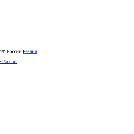
Реалии
 России