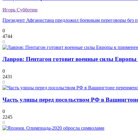
Игорь Субботин
Президент Афганистана предложил боевикам переговоры без 
0
4744
0
Лавров: Пентагон готовит военные силы Европы 
0
2431
0
Часть улицы перед посольством РФ в Вашингтоне
0
2245
0