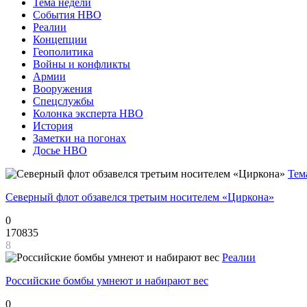
Тема недели
События НВО
Реалии
Концепции
Геополитика
Войны и конфликты
Армии
Вооружения
Спецслужбы
Колонка эксперта НВО
История
Заметки на погонах
Досье НВО
Тем
Северный флот обзавелся третьим носителем «Циркона»
0
170835
8
Реалии
Российские бомбы умнеют и набирают вес
0