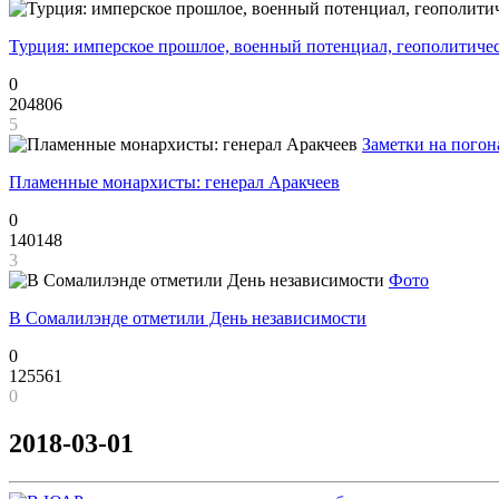
Турция: имперское прошлое, военный потенциал, геополитиче
0
204806
5
Заметки на погон
Пламенные монархисты: генерал Аракчеев
0
140148
3
Фото
В Сомалилэнде отметили День независимости
0
125561
0
2018-03-01