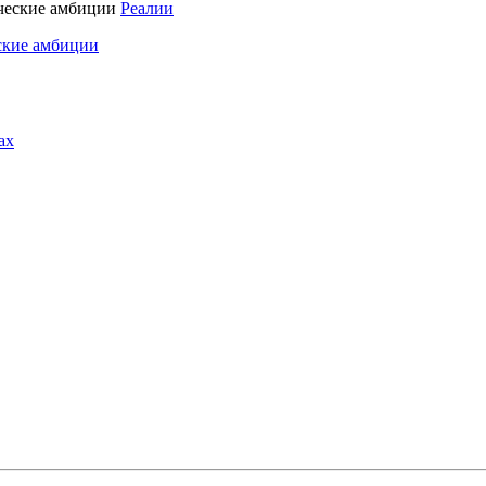
Реалии
ские амбиции
ах