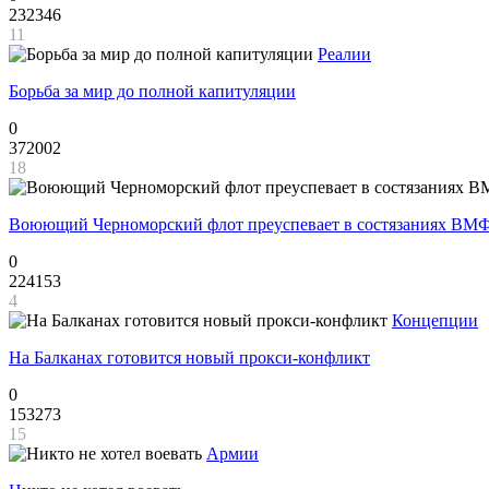
232346
11
Реалии
Борьба за мир до полной капитуляции
0
372002
18
Воюющий Черноморский флот преуспевает в состязаниях ВМФ
0
224153
4
Концепции
На Балканах готовится новый прокси-конфликт
0
153273
15
Армии