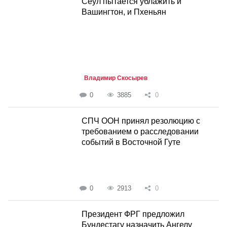
Cеул пытается ублажить и
Вашингтон, и Пхеньян
Владимир Скосырев
0
3885
0
СПЧ ООН принял резолюцию с
требованием о расследовании
событий в Восточной Гуте
0
2913
0
Президент ФРГ предложил
Бундестагу назначить Ангелу