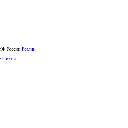
Реалии
 России