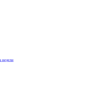
а недели