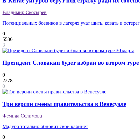
В Китае уйгуров берут под стражу ради их собств
Владимир Скосырев
Потенциальных боевиков в лагерях учат шить, ковать и остере
0
5536
3
Президент Словакии будет избран во втором туре
0
2278
0
Три версии смены правительства в Венесуэле
Фемида Селимова
Мадуро тотально обновит свой кабинет
0