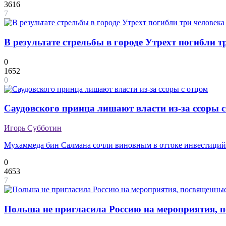
3616
7
В результате стрельбы в городе Утрехт погибли т
0
1652
0
Саудовского принца лишают власти из-за ссоры с
Игорь Субботин
Мухаммеда бин Салмана сочли виновным в оттоке инвестиций
0
4653
7
Польша не пригласила Россию на мероприятия, 