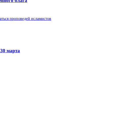
енного блага
гаться проповедей исламистов
 30 марта