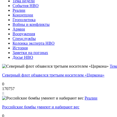
Тема недели
События НВО
Реалии
Концепции
Геополитика
Войны и конфликты
Армии
Вооружения
Спецслужбы
Колонка эксперта НВО
История
Заметки на погонах
Досье НВО
Тем
Северный флот обзавелся третьим носителем «Циркона»
0
170757
8
Реалии
Российские бомбы умнеют и набирают вес
0