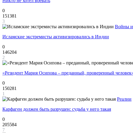
Никто не хотел воевать
0
151381
3
Войны и
Исламские экстремисты активизировались в Индии
0
146204
2
«Резидент Мария Осипова – преданный, проверенный человек
0
150281
1
Реалии
Карфаген должен быть разрушен: судьба у него такая
0
205584
7