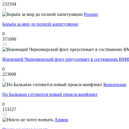
232104
11
Реалии
Борьба за мир до полной капитуляции
0
371690
18
Воюющий Черноморский флот преуспевает в состязаниях ВМФ
0
223908
4
Концепции
На Балканах готовится новый прокси-конфликт
0
153227
15
Армии