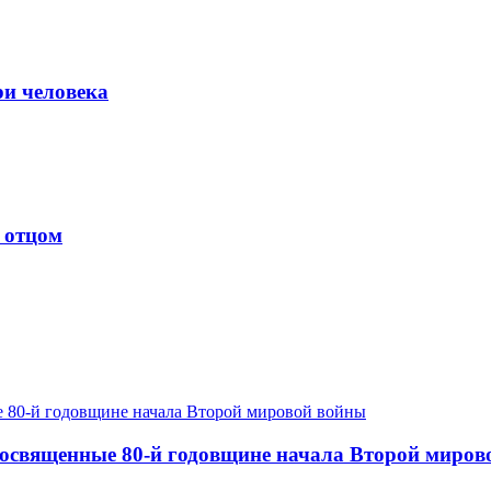
ри человека
 отцом
посвященные 80-й годовщине начала Второй миров