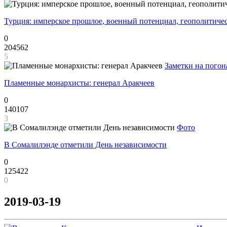
Турция: имперское прошлое, военный потенциал, геополитиче
0
204562
5
Заметки на погон
Пламенные монархисты: генерал Аракчеев
0
140107
3
Фото
В Сомалилэнде отметили День независимости
0
125422
0
2019-03-19