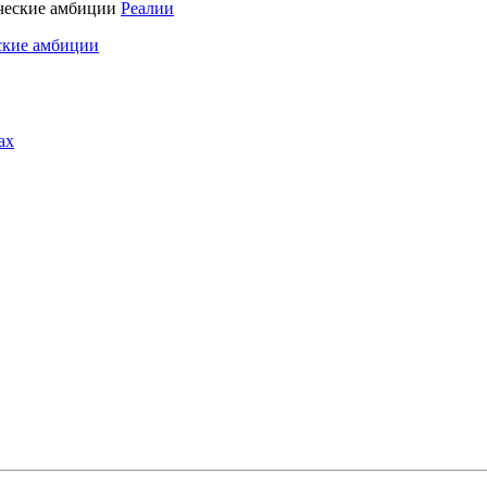
Реалии
ские амбиции
ах