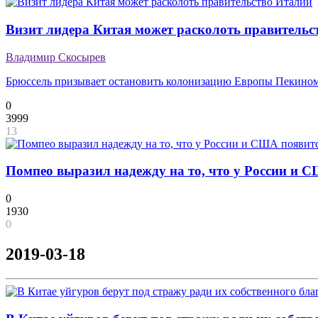
Визит лидера Китая может расколоть правительс
Владимир Скосырев
Брюссель призывает остановить колонизацию Европы Пекино
0
3999
13
Помпео выразил надежду на то, что у России и 
0
1930
0
2019-03-18