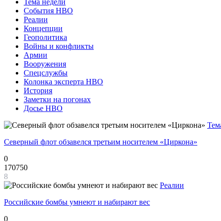
Тема недели
События НВО
Реалии
Концепции
Геополитика
Войны и конфликты
Армии
Вооружения
Спецслужбы
Колонка эксперта НВО
История
Заметки на погонах
Досье НВО
Тем
Северный флот обзавелся третьим носителем «Циркона»
0
170750
8
Реалии
Российские бомбы умнеют и набирают вес
0