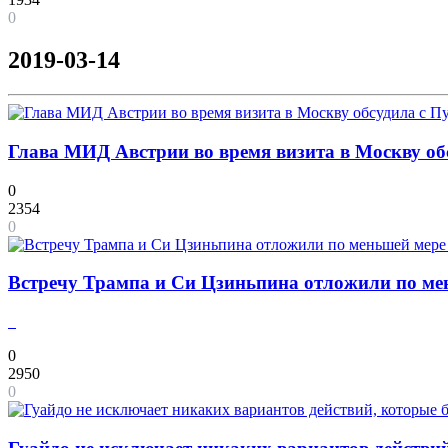
0
2019-03-14
Глава МИД Австрии во время визита в Москву о
0
2354
0
Встречу Трампа и Си Цзиньпина отложили по ме
0
2950
0