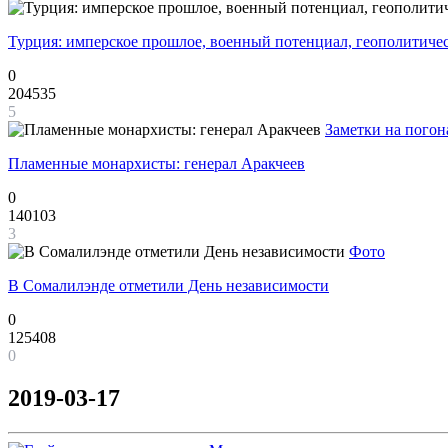
Турция: имперское прошлое, военный потенциал, геополитиче
0
204535
5
Заметки на погон
Пламенные монархисты: генерал Аракчеев
0
140103
3
Фото
В Сомалилэнде отметили День независимости
0
125408
0
2019-03-17