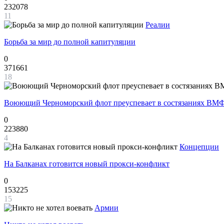
232078
11
Реалии
Борьба за мир до полной капитуляции
0
371661
18
Воюющий Черноморский флот преуспевает в состязаниях ВМФ
0
223880
4
Концепции
На Балканах готовится новый прокси-конфликт
0
153225
15
Армии