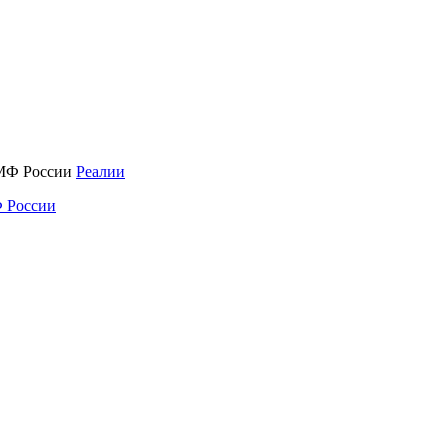
Реалии
 России