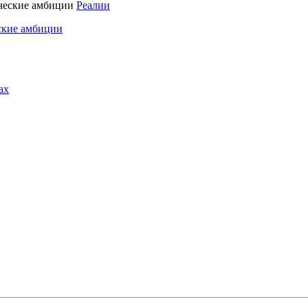
Реалии
ские амбиции
ах