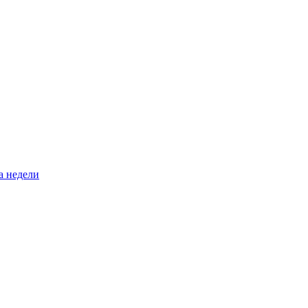
а недели