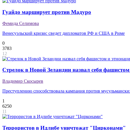
Гуайдо марширует против Мадуро
Фемида Селимова
Венесуэльский кризис сведет дипломатов РФ и США в Риме
0
3783
12
Стрелок в Новой Зеландии назвал себя фашистом
Владимир Скосырев
Преступлению способствовала кампания против мусульмански
1
6250
11
Террористов в Идлибе уничтожат "Цирконами"