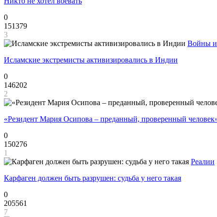
Никто не хотел воевать
0
151379
3
Войны и
Исламские экстремисты активизировались в Индии
0
146202
2
«Резидент Мария Осипова – преданный, проверенный человек
0
150276
1
Реалии
Карфаген должен быть разрушен: судьба у него такая
0
205561
7