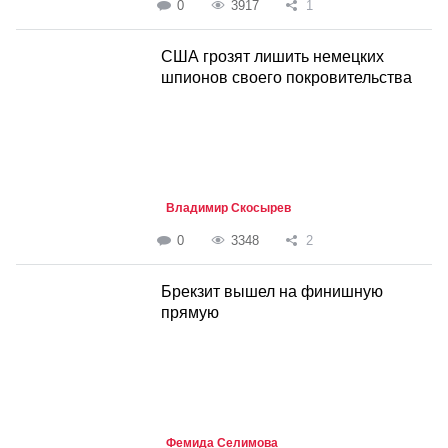
0
3917
1
США грозят лишить немецких
шпионов своего покровительства
Владимир Скосырев
0
3348
2
Брекзит вышел на финишную
прямую
Фемида Селимова