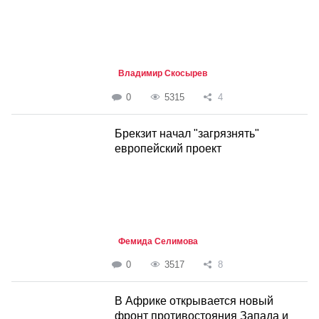
Владимир Скосырев
0
5315
4
Брекзит начал "загрязнять"
европейский проект
Фемида Селимова
0
3517
8
В Африке открывается новый
фронт противостояния Запада и