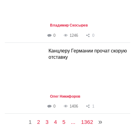
Владимир Скосырев
0
1246
0
Канцлеру Германии прочат скорую
отставку
Олег Никифоров
0
1406
1
1
2
3
4
5
...
1362